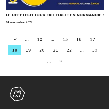
LE DEEPTECH TOUR FAIT HALTE EN NORMANDIE !
04 novembre 2022
«
...
10
...
15
16
17
18
19
20
21
22
...
30
»
...