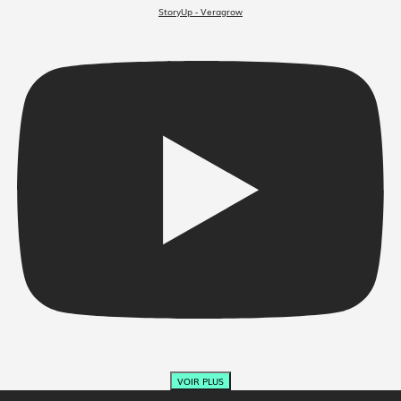
StoryUp - Veragrow
VOIR PLUS