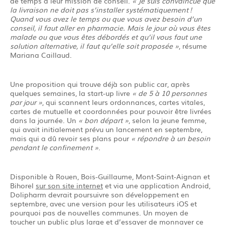
de temps à leur mission de conseil.
« Je suis convaincue que
la livraison ne doit pas s’installer systématiquement !
Quand vous avez le temps ou que vous avez besoin d’un
conseil, il faut aller en pharmacie. Mais le jour où vous êtes
malade ou que vous êtes débordés et qu’il vous faut une
solution alternative, il faut qu’elle soit proposée »
, résume
Mariana Caillaud.
Une proposition qui trouve déjà son public car, après
quelques semaines, la start-up livre
« de 5 à 10 personnes
par jour »
, qui scannent leurs ordonnances, cartes vitales,
cartes de mutuelle et coordonnées pour pouvoir être livrées
dans la journée. Un
« bon départ »
, selon la jeune femme,
qui avait initialement prévu un lancement en septembre,
mais qui a dû revoir ses plans pour
« répondre à un besoin
pendant le confinement »
.
Disponible à Rouen, Bois-Guillaume, Mont-Saint-Aignan et
Bihorel
sur son site internet
et via une application Android,
Dolipharm devrait poursuivre son développement en
septembre, avec une version pour les utilisateurs iOS et
pourquoi pas de nouvelles communes. Un moyen de
toucher un public plus large et d’essayer de monnayer ce