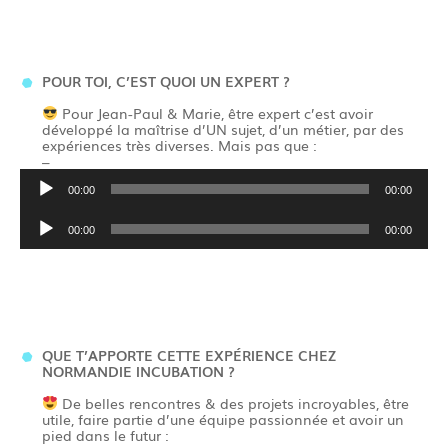
POUR TOI, C’EST QUOI UN EXPERT ?
Pour Jean-Paul & Marie, être expert c’est avoir
développé la maîtrise d’UN sujet, d’un métier, par des
expériences très diverses. Mais pas que :
–
Lecteur
00:00
00:00
audio
Lecteur
00:00
00:00
audio
QUE T’APPORTE CETTE EXPÉRIENCE CHEZ
NORMANDIE INCUBATION ?
De belles rencontres & des projets incroyables, être
utile, faire partie d’une équipe passionnée et avoir un
pied dans le futur :