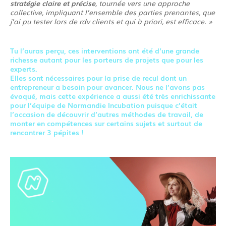
stratégie claire et précise
, tournée vers une approche
collective, impliquant l’ensemble des parties prenantes, que
j’ai pu tester lors de rdv clients et qui à priori, est efficace. »
Tu l’auras perçu, ces interventions ont été d’une grande
richesse autant pour les porteurs de projets que pour les
experts.
Elles sont nécessaires pour
la prise de recul
dont un
entrepreneur a besoin pour avancer. Nous ne l’avons pas
évoqué, mais cette expérience a aussi été très enrichissante
pour l’équipe de Normandie Incubation puisque c’était
l’occasion de
découvrir d’autres méthodes de travail
, de
monter en compétences
sur certains sujets et surtout
de
rencontrer 3 pépites !