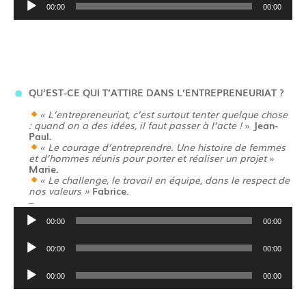
00:00
00:00
audio
QU’EST-CE QUI T’ATTIRE DANS L’ENTREPRENEURIAT ?
«
L’entrepreneuriat, c’est surtout tenter quelque chose
: quand on a des idées, il faut passer à l’acte !
»
Jean-
Paul.
«
Le courage d’entreprendre. Une histoire de femmes
et d’hommes réunis pour porter et réaliser un projet
»
Marie.
« Le challenge, le travail en équipe, dans le respect de
nos valeurs »
Fabrice.
–
Lecteur
00:00
00:00
audio
Lecteur
00:00
00:00
audio
Lecteur
00:00
00:00
audio