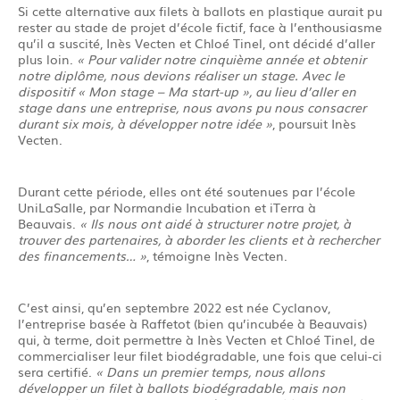
Si cette alternative aux filets à ballots en plastique aurait pu
rester au stade de projet d’école fictif, face à l’enthousiasme
qu’il a suscité, Inès Vecten et Chloé Tinel, ont décidé d’aller
plus loin.
« Pour valider notre cinquième année et obtenir
notre diplôme, nous devions réaliser un stage. Avec le
dispositif « Mon stage – Ma start-up », au lieu d’aller en
stage dans une entreprise, nous avons pu nous consacrer
durant six mois, à développer notre idée »
, poursuit Inès
Vecten.
Durant cette période, elles ont été soutenues par l’école
UniLaSalle, par Normandie Incubation et iTerra à
Beauvais.
« Ils nous ont aidé à structurer notre projet, à
trouver des partenaires, à aborder les clients et à rechercher
des financements… »
, témoigne Inès Vecten.
C’est ainsi, qu’en septembre 2022 est née Cyclanov,
l’entreprise basée à Raffetot (bien qu’incubée à Beauvais)
qui, à terme, doit permettre à Inès Vecten et Chloé Tinel, de
commercialiser leur filet biodégradable, une fois que celui-ci
sera certifié.
« Dans un premier temps, nous allons
développer un filet à ballots biodégradable, mais non