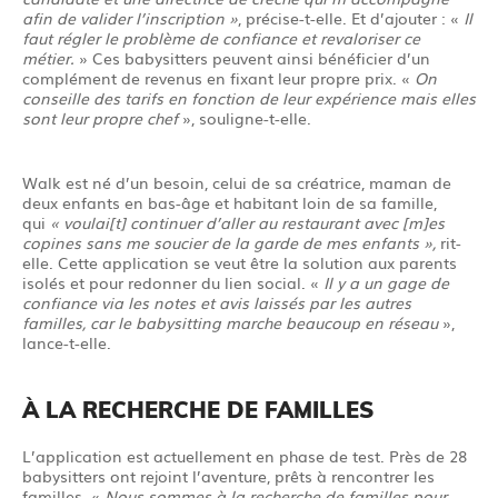
afin de valider l’inscription »
, précise-t-elle. Et d’ajouter : «
Il
faut régler le problème de confiance et revaloriser ce
métier.
» Ces babysitters peuvent ainsi bénéficier d’un
complément de revenus en fixant leur propre prix. «
On
conseille des tarifs en fonction de leur expérience mais elles
sont leur propre chef
», souligne-t-elle.
Walk est né d’un besoin, celui de sa créatrice, maman de
deux enfants en bas-âge et habitant loin de sa famille,
qui
« voulai[t] continuer d’aller au restaurant avec [m]es
copines sans me soucier de la garde de mes enfants »,
rit-
elle. Cette application se veut être la solution aux parents
isolés et pour redonner du lien social. «
Il y a un gage de
confiance via les notes et avis laissés par les autres
familles, car le babysitting marche beaucoup en réseau
»,
lance-t-elle.
À LA RECHERCHE DE FAMILLES
L’application est actuellement en phase de test. Près de 28
babysitters ont rejoint l’aventure, prêts à rencontrer les
familles. «
Nous sommes à la recherche de familles pour