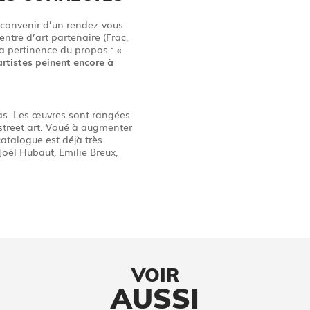
 convenir d’un rendez-vous
entre d’art partenaire (Frac,
 la pertinence du propos :
«
rtistes peinent encore à
as. Les œuvres sont rangées
 street art. Voué à augmenter
 catalogue est déjà très
ël Hubaut, Emilie Breux,
VOIR
AUSSI