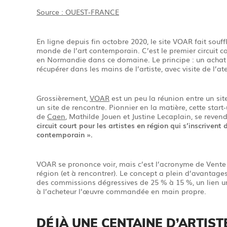
Source : OUEST-FRANCE
En ligne depuis fin octobre 2020, le site VOAR fait souf
monde de l’art contemporain. C’est le premier circuit co
en Normandie dans ce domaine. Le principe : un achat 
récupérer dans les mains de l’artiste, avec visite de l’a
Grossièrement,
VOAR
est un peu la réunion entre un site
un site de rencontre. Pionnier en la matière, cette start
de
Caen
, Mathilde Jouen et Justine Lecaplain, se rev
circuit court pour les artistes en région qui s’inscrivent
contemporain ».
VOAR se prononce voir, mais c’est l’acronyme de Vente 
région (et à rencontrer). Le concept a plein d’avantage
des commissions dégressives de 25 % à 15 %, un lien un
à l’acheteur l’œuvre commandée en main propre.
DÉJÀ UNE CENTAINE D’ARTIS