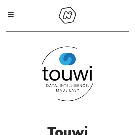
Touwi