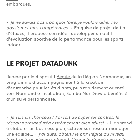
embarqués.
«
Je ne savais pas trop quoi faire, je voulais allier ma
passion et mes compétences.
» En guise de projet de fin
d’études, il propose son idée : développer un outil
d’évaluation sportive de la performance pour les sports
indoor.
LE PROJET DATADUNK
Repéré par le dispositif
Pépite
de la Région Normandie, un
programme d’accompagnement à la création
d’entreprise pour les étudiants, puis rapidement orienté
vers Normandie Incubation, Samba Nor Diaw a bénéficié
d’un suivi personnalisé.
«
Je suis un chanceux ! J’ai fait de super rencontres, le
réseau normand m’a extrêmement bien réussi.
» Il apprend
à élaborer un business plan, cultiver son réseau, manager
une équipe… «
J’ai aussi obtenu le prix Pépite au niveau
local, puis au niveau national. Cela m’a donné une belle