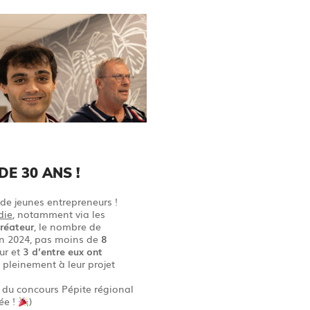
E 30 ANS !
e jeunes entrepreneurs !
die
, notamment via les
réateur
, le nombre de
En 2024, pas moins de
8
eur et
3 d’entre eux ont
 pleinement à leur projet
s du concours Pépite régional
ée !
)