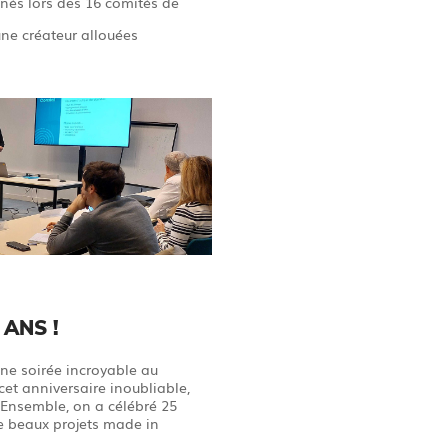
nés lors des 16 comités de
une créateur allouées
 ANS !
une soirée incroyable au
et anniversaire inoubliable,
 Ensemble, on a célébré 25
de beaux projets made in