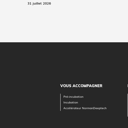
31 juillet 2026
VOUS ACCOMPAGNER
Pré-incubation
Incubation
Accélérateur NormanDeeptech