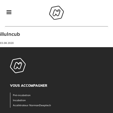
illuIncub
03.08.2020
VOUS ACCOMPAGNER
Pré-incubation
Incubation
Accélérateur NormanDeeptech