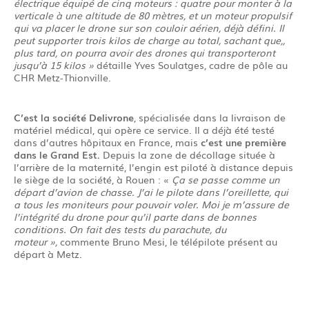
électrique équipé de cinq moteurs : quatre pour monter à la
verticale à une altitude de 80 mètres, et un moteur propulsif
qui va placer le drone sur son couloir aérien, déjà défini. Il
peut supporter trois kilos de charge au total, sachant que,,
plus tard, on pourra avoir des drones qui transporteront
jusqu’à 15 kilos »
détaille Yves Soulatges, cadre de pôle au
CHR Metz-Thionville.
C’est la société Delivrone
, spécialisée dans la livraison de
matériel médical, qui opère ce service. Il a déjà été testé
dans d’autres hôpitaux en France, mais
c’est une première
dans le Grand Est.
Depuis la zone de décollage située à
l’arrière de la maternité, l’engin est piloté à distance depuis
le siège de la société, à Rouen : «
Ça se passe comme un
départ d’avion de chasse. J’ai le pilote dans l’oreillette, qui
a tous les moniteurs pour pouvoir voler. Moi je m’assure de
l’intégrité du drone pour qu’il parte dans de bonnes
conditions. On fait des tests du parachute, du
moteur »,
commente Bruno Mesi, le télépilote présent au
départ à Metz.