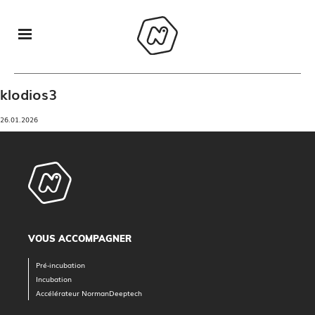
klodios3
26.01.2026
VOUS ACCOMPAGNER
Pré-incubation
Incubation
Accélérateur NormanDeeptech