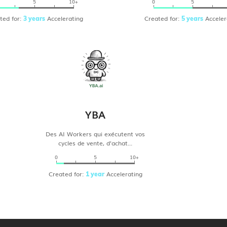
5
10+
0
5
ted for:
Accelerating
Created for:
Acceler
3 years
5 years
YBA
Des AI Workers qui exécutent vos
cycles de vente, d'achat...
0
5
10+
Created for:
Accelerating
1 year