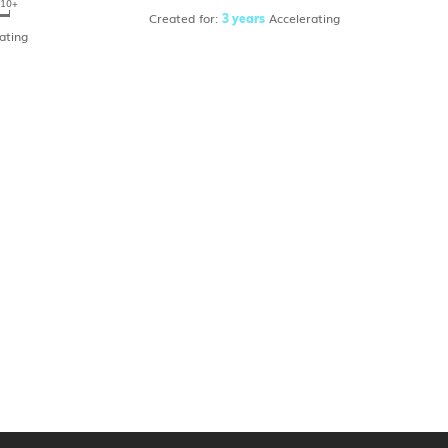
10+
Created for:
Accelerating
3 years
ating