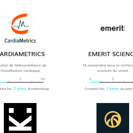
ARDIAMETRICS
EMERIT SCIEN
ution de télésurveillance de
IA souveraine pour la recher
l'insuffisance cardiaque
sciences du vivant
5
10+
0
5
ted for:
Accelerating
Created for:
Acceler
2 years
2 years