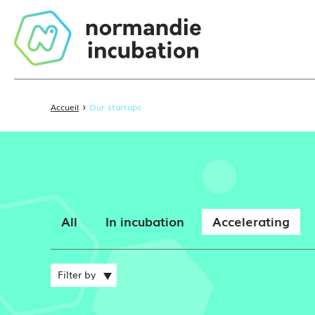
›
Accueil
Our startups
All
In incubation
Accelerating