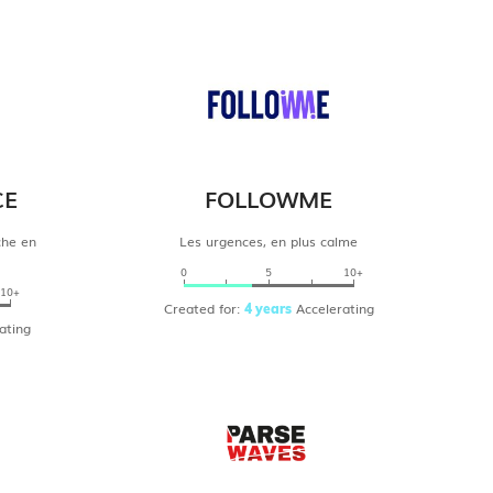
CE
FOLLOWME
che en
Les urgences, en plus calme
0
5
10+
10+
Created for:
Accelerating
4 years
ating