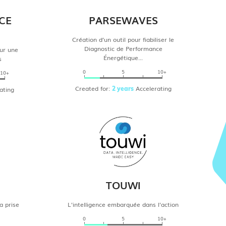
CE
PARSEWAVES
Création d’un outil pour fiabiliser le
Diagnostic de Performance
our une
Énergétique...
s
0
5
10+
10+
Created for:
Accelerating
ating
2 years
TOUWI
la prise
L'intelligence embarquée dans l'action
0
5
10+