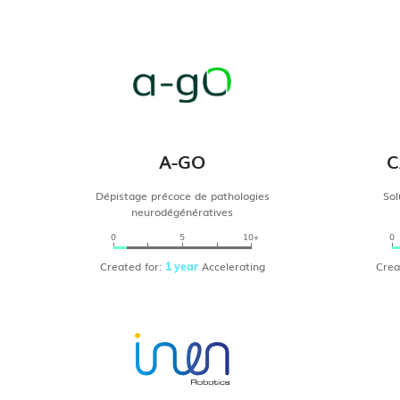
A-GO
C
Dépistage précoce de pathologies
Sol
neurodégénératives
0
5
10+
0
Created for:
Accelerating
Crea
1 year