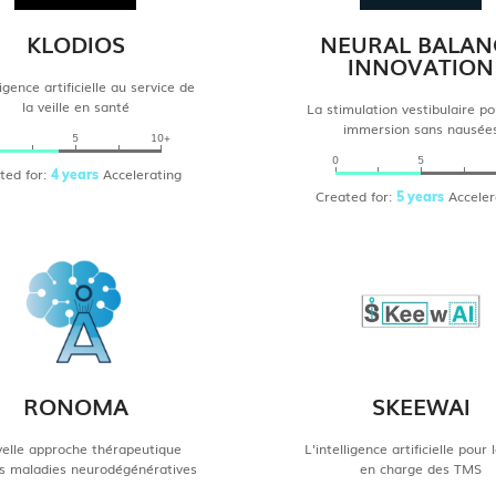
KLODIOS
NEURAL BALAN
INNOVATION
ligence artificielle au service de
la veille en santé
La stimulation vestibulaire p
immersion sans nausée
5
10+
0
5
ted for:
Accelerating
4 years
Created for:
Acceler
5 years
RONOMA
SKEEWAI
elle approche thérapeutique
L'intelligence artificielle pour 
es maladies neurodégénératives
en charge des TMS