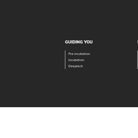
GUIDING YOU
Pre-incubation
Incubation
Deeptech