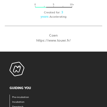
0
5
10+
Created for:
3
Accelerating
years
Caen
https://www.touwi.fr/
GUIDING YOU
Pre-incubation
Incubation
Deeptech