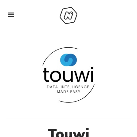
Touwi