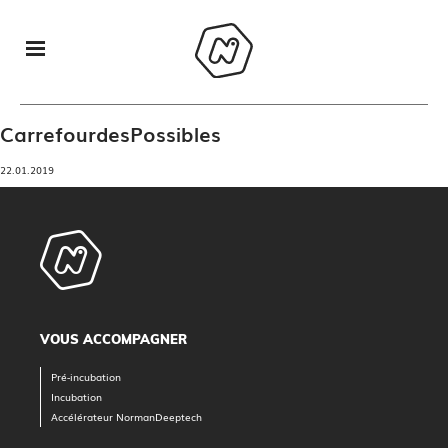
CarrefourdesPossibles
22.01.2019
VOUS ACCOMPAGNER
Pré-incubation
Incubation
Accélérateur NormanDeeptech