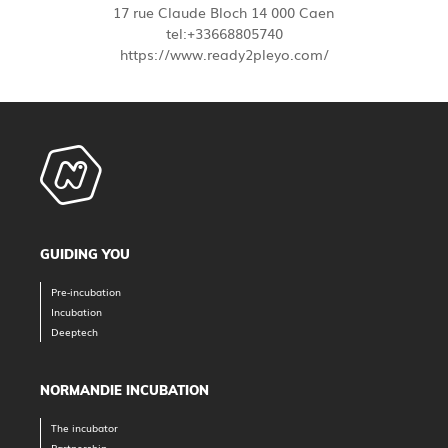
17 rue Claude Bloch 14 000 Caen
tel:+33668805740
https://www.ready2pleyo.com/
GUIDING YOU
Pre-incubation
Incubation
Deeptech
NORMANDIE INCUBATION
The incubator
Partnership