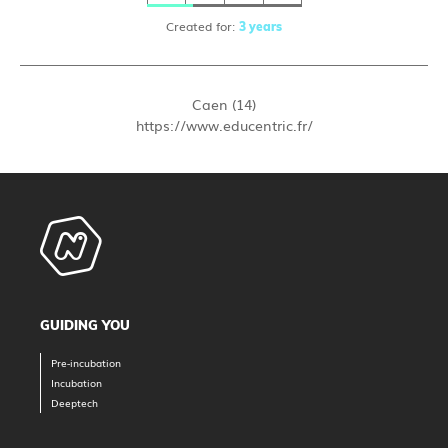
Created for:
3 years
Caen (14)
https://www.educentric.fr/
GUIDING YOU
Pre-incubation
Incubation
Deeptech